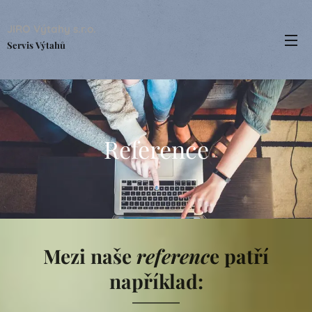
JIRO Výtahy s.r.o.
Servis Výtahů
Reference
Mezi naše
referenc
e patří
například: