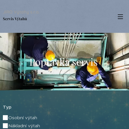
JIRO Výtahy s.r.o.
Servis Výtahů
Poptávka servis
Typ
Osobní výtah
Nákladní výtah